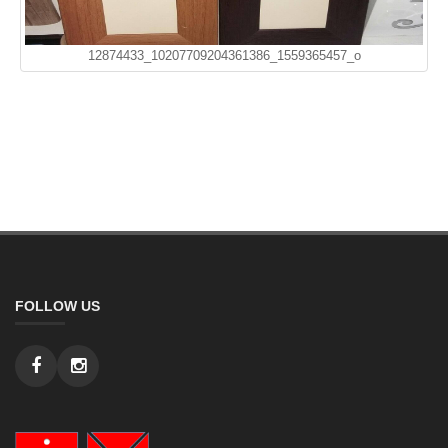
12874433_10207709204361386_1559365457_o
FOLLOW US