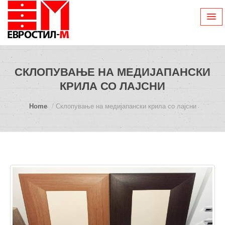
СКЛОПУВАЊЕ НА МЕДИЈАПАНСКИ
КРИЛА СО ЛАЈСНИ
Home
Склопување на медијапански крила со лајсни