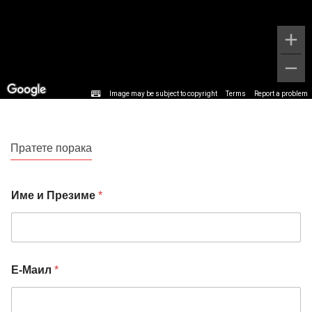
Image may be subject to copyright
Terms
Report a problem
Пратете порака
Име и Презиме
*
Е-Маил
*